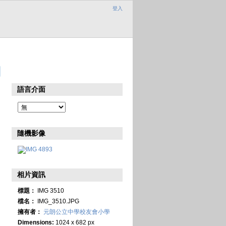
登入
語言介面
隨機影像
相片資訊
標題：
IMG 3510
檔名：
IMG_3510.JPG
擁有者：
元朗公立中學校友會小學
Dimensions:
1024 x 682 px