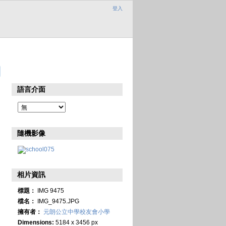
登入
語言介面
隨機影像
相片資訊
標題：
IMG 9475
檔名：
IMG_9475.JPG
擁有者：
元朗公立中學校友會小學
Dimensions:
5184 x 3456 px