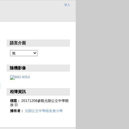
登入
語言介面
隨機影像
相簿資訊
標題：
20171208參觀元朗公立中學開
放 日
擁有者：
元朗公立中學校友會小學