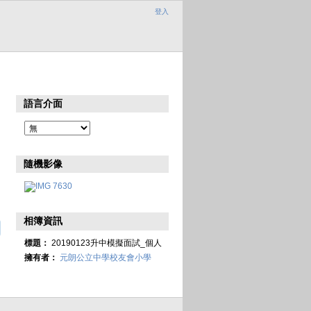
登入
語言介面
隨機影像
相簿資訊
標題：
20190123升中模擬面試_個人
擁有者：
元朗公立中學校友會小學