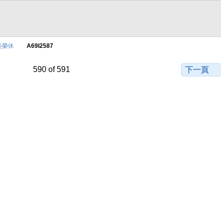
校長榮休
A69I2587
590 of 591
下一頁