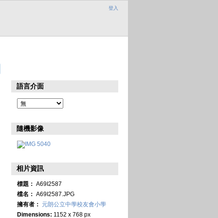
登入
語言介面
隨機影像
相片資訊
標題：
A69I2587
檔名：
A69I2587.JPG
擁有者：
元朗公立中學校友會小學
Dimensions:
1152 x 768 px