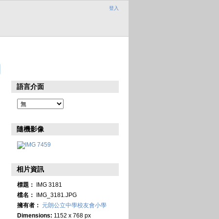
登入
語言介面
隨機影像
相片資訊
標題：
IMG 3181
檔名：
IMG_3181.JPG
擁有者：
元朗公立中學校友會小學
Dimensions:
1152 x 768 px