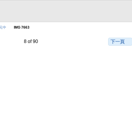
觀元中
IMG 7663
8 of 90
下一頁