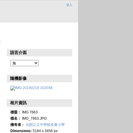
登入
語言介面
隨機影像
相片資訊
標題：
IMG 7663
檔名：
IMG_7663.JPG
擁有者：
元朗公立中學校友會小學
Dimensions:
5184 x 3456 px